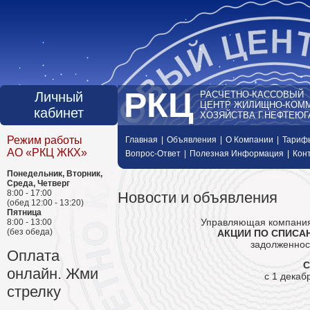
РКЦ
Личный
РАСЧЕТНО-КАССОВЫЙ
ЦЕНТР ЖИЛИЩНО-КОМ
кабинет
ХОЗЯЙСТВА Г.НЕФТЕЮГ
Режим работы
Главная
|
Объявления
|
О Компании
|
Тариф
АО «РКЦ ЖКХ»
Вопрос-Ответ
|
Полезная Информация
|
Кон
Понедельник, Вторник,
Среда, Четверг
8:00 - 17:00
Новости и объявления
(обед 12:00 - 13:20)
Пятница
Управляющая компания 
8:00 - 13:00
(без обеда)
АКЦИИ ПО СПИСА
задолженнос
Оплата
С
онлайн. Жми
с 1 декаб
стрелку