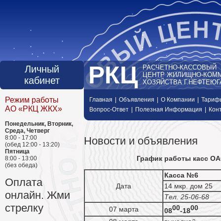
РКЦ
Личный
РАСЧЕТНО-КАССОВЫЙ
ЦЕНТР ЖИЛИЩНО-КОМ
кабинет
ХОЗЯЙСТВА Г.НЕФТЕЮГ
Режим работы
Главная
|
Объявления
|
О Компании
|
Тариф
АО «РКЦ ЖКХ»
Вопрос-Ответ
|
Полезная Информация
|
Кон
Понедельник, Вторник,
Среда, Четверг
8:00 - 17:00
Новости и объявления
(обед 12:00 - 13:20)
Пятница
График работы касс О
8:00 - 13:00
(без обеда)
Касса №6
Оплата
Дата
14 мкр. дом 25
онлайн. Жми
Тел. 25-06-68
стрелку
00
00
07 марта
08
-18